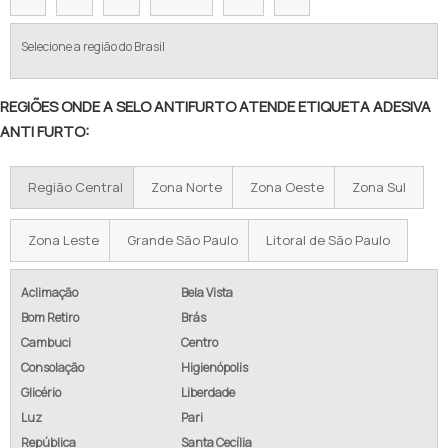
Selecione a região do Brasil
REGIÕES ONDE A SELO ANTIFURTO ATENDE ETIQUETA ADESIVA
ANTI FURTO:
Região Central
Zona Norte
Zona Oeste
Zona Sul
Zona Leste
Grande São Paulo
Litoral de São Paulo
Aclimação
Bela Vista
Bom Retiro
Brás
Cambuci
Centro
Consolação
Higienópolis
Glicério
Liberdade
Luz
Pari
República
Santa Cecília