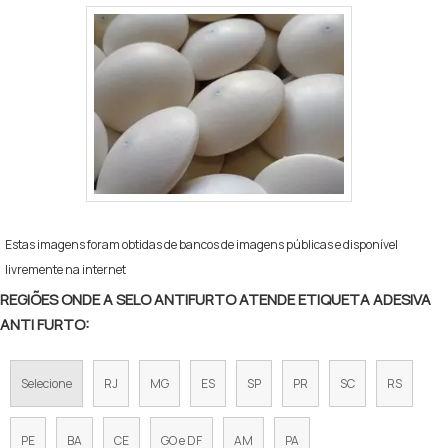
Estas imagens foram obtidas de bancos de imagens públicas e disponível
livremente na internet
REGIÕES ONDE A SELO ANTIFURTO ATENDE ETIQUETA ADESIVA
ANTI FURTO:
Selecione
RJ
MG
ES
SP
PR
SC
RS
PE
BA
CE
GO e DF
AM
PA