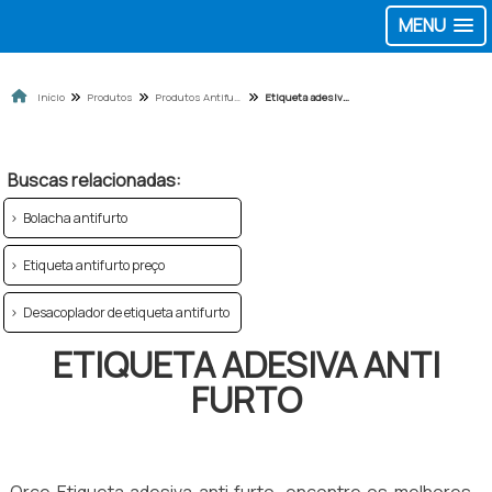
MENU
Início
Produtos
Produtos Antifurto
Etiqueta adesiva anti furto
Buscas relacionadas:
Bolacha antifurto
Etiqueta antifurto preço
Desacoplador de etiqueta antifurto
ETIQUETA ADESIVA ANTI
FURTO